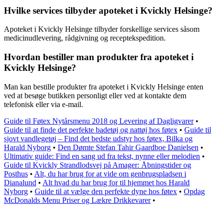
Hvilke services tilbyder apoteket i Kvickly Helsinge?
Apoteket i Kvickly Helsinge tilbyder forskellige services såsom
medicinudlevering, rådgivning og receptekspedition.
Hvordan bestiller man produkter fra apoteket i
Kvickly Helsinge?
Man kan bestille produkter fra apoteket i Kvickly Helsinge enten
ved at besøge butikken personligt eller ved at kontakte dem
telefonisk eller via e-mail.
Guide til Føtex Nytårsmenu 2018 og Levering af Dagligvarer
•
Guide til at finde det perfekte badetøj og nattøj hos føtex
•
Guide til
sjovt vandlegetøj – Find det bedste udstyr hos føtex, Bilka og
Harald Nyborg
•
Den Dømte Stefan Tahir Gaardboe Danielsen
•
Ultimativ guide: Find en sang ud fra tekst, nynne eller melodien
•
Guide til Kvickly Strandlodsvej på Amager: Åbningstider og
Posthus
•
Alt, du har brug for at vide om genbrugspladsen i
Dianalund
•
Alt hvad du har brug for til hjemmet hos Harald
Nyborg
•
Guide til at vælge den perfekte dyne hos føtex
•
Opdag
McDonalds Menu Priser og Lækre Drikkevarer
•