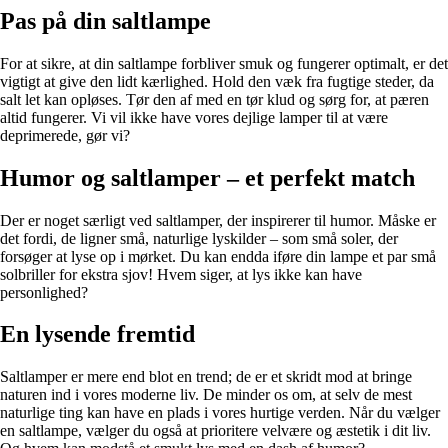
Pas på din saltlampe
For at sikre, at din saltlampe forbliver smuk og fungerer optimalt, er det
vigtigt at give den lidt kærlighed. Hold den væk fra fugtige steder, da
salt let kan opløses. Tør den af med en tør klud og sørg for, at pæren
altid fungerer. Vi vil ikke have vores dejlige lamper til at være
deprimerede, gør vi?
Humor og saltlamper – et perfekt match
Der er noget særligt ved saltlamper, der inspirerer til humor. Måske er
det fordi, de ligner små, naturlige lyskilder – som små soler, der
forsøger at lyse op i mørket. Du kan endda iføre din lampe et par små
solbriller for ekstra sjov! Hvem siger, at lys ikke kan have
personlighed?
En lysende fremtid
Saltlamper er mere end blot en trend; de er et skridt mod at bringe
naturen ind i vores moderne liv. De minder os om, at selv de mest
naturlige ting kan have en plads i vores hurtige verden. Når du vælger
en saltlampe, vælger du også at prioritere velvære og æstetik i dit liv.