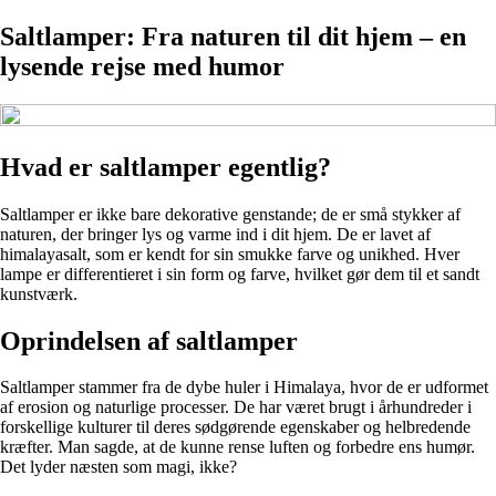
Saltlamper: Fra naturen til dit hjem – en
lysende rejse med humor
Hvad er saltlamper egentlig?
Saltlamper er ikke bare dekorative genstande; de er små stykker af
naturen, der bringer lys og varme ind i dit hjem. De er lavet af
himalayasalt, som er kendt for sin smukke farve og unikhed. Hver
lampe er differentieret i sin form og farve, hvilket gør dem til et sandt
kunstværk.
Oprindelsen af saltlamper
Saltlamper stammer fra de dybe huler i Himalaya, hvor de er udformet
af erosion og naturlige processer. De har været brugt i århundreder i
forskellige kulturer til deres sødgørende egenskaber og helbredende
kræfter. Man sagde, at de kunne rense luften og forbedre ens humør.
Det lyder næsten som magi, ikke?