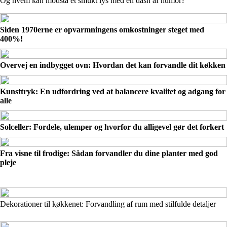
Og hvem kan modstå et smukt lys med en dash af humor?
Siden 1970erne er opvarmningens omkostninger steget med
400%!
Overvej en indbygget ovn: Hvordan det kan forvandle dit køkken
Kunsttryk: En udfordring ved at balancere kvalitet og adgang for
alle
Solceller: Fordele, ulemper og hvorfor du alligevel gør det forkert
Fra visne til frodige: Sådan forvandler du dine planter med god
pleje
Dekorationer til køkkenet: Forvandling af rum med stilfulde detaljer