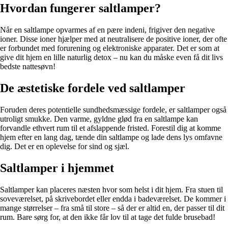
Hvordan fungerer saltlamper?
Når en saltlampe opvarmes af en pære indeni, frigiver den negative
ioner. Disse ioner hjælper med at neutralisere de positive ioner, der ofte
er forbundet med forurening og elektroniske apparater. Det er som at
give dit hjem en lille naturlig detox – nu kan du måske even få dit livs
bedste nattesøvn!
De æstetiske fordele ved saltlamper
Foruden deres potentielle sundhedsmæssige fordele, er saltlamper også
utroligt smukke. Den varme, gyldne glød fra en saltlampe kan
forvandle ethvert rum til et afslappende fristed. Forestil dig at komme
hjem efter en lang dag, tænde din saltlampe og lade dens lys omfavne
dig. Det er en oplevelse for sind og sjæl.
Saltlamper i hjemmet
Saltlamper kan placeres næsten hvor som helst i dit hjem. Fra stuen til
soveværelset, på skrivebordet eller endda i badeværelset. De kommer i
mange størrelser – fra små til store – så der er altid en, der passer til dit
rum. Bare sørg for, at den ikke får lov til at tage det fulde brusebad!