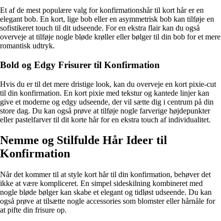
Et af de mest populære valg for konfirmationshår til kort hår er en
elegant bob. En kort, lige bob eller en asymmetrisk bob kan tilføje en
sofistikeret touch til dit udseende. For en ekstra flair kan du også
overveje at tilføje nogle bløde krøller eller bølger til din bob for et mere
romantisk udtryk.
Bold og Edgy Frisurer til Konfirmation
Hvis du er til det mere dristige look, kan du overveje en kort pixie-cut
til din konfirmation. En kort pixie med tekstur og kantede linjer kan
give et moderne og edgy udseende, der vil sætte dig i centrum på din
store dag. Du kan også prøve at tilføje nogle farverige højdepunkter
eller pastelfarver til dit korte hår for en ekstra touch af individualitet.
Nemme og Stilfulde Hår Ideer til
Konfirmation
Når det kommer til at style kort hår til din konfirmation, behøver det
ikke at være kompliceret. En simpel sideskilning kombineret med
nogle bløde bølger kan skabe et elegant og tidløst udseende. Du kan
også prøve at tilsætte nogle accessories som blomster eller hårnåle for
at pifte din frisure op.