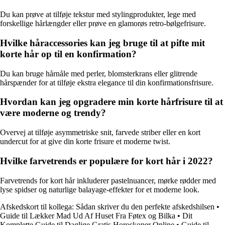
Du kan prøve at tilføje tekstur med stylingprodukter, lege med
forskellige hårlængder eller prøve en glamorøs retro-bølgefrisure.
Hvilke håraccessories kan jeg bruge til at pifte mit
korte hår op til en konfirmation?
Du kan bruge hårnåle med perler, blomsterkrans eller glitrende
hårspænder for at tilføje ekstra elegance til din konfirmationsfrisure.
Hvordan kan jeg opgradere min korte hårfrisure til at
være moderne og trendy?
Overvej at tilføje asymmetriske snit, farvede striber eller en kort
undercut for at give din korte frisure et moderne twist.
Hvilke farvetrends er populære for kort hår i 2022?
Farvetrends for kort hår inkluderer pastelnuancer, mørke rødder med
lyse spidser og naturlige balayage-effekter for et moderne look.
Afskedskort til kollega: Sådan skriver du den perfekte afskedshilsen
•
Guide til Lækker Mad Ud Af Huset Fra Føtex og Bilka
•
Dit
Komplette Guide til Daglige Gratis Horoskoper Online
•
Guide til