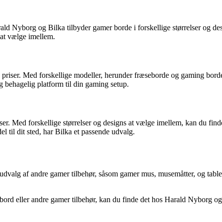
ald Nyborg og Bilka tilbyder gamer borde i forskellige størrelser og de
 at vælge imellem.
ge priser. Med forskellige modeller, herunder fræseborde og gaming bo
g behagelig platform til din gaming setup.
ser. Med forskellige størrelser og designs at vælge imellem, kan du find
l til dit sted, har Bilka et passende udvalg.
valg af andre gamer tilbehør, såsom gamer mus, musemåtter, og tablette
r bord eller andre gamer tilbehør, kan du finde det hos Harald Nyborg o