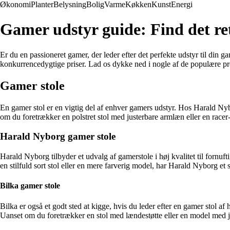
Økonomi
Planter
Belysning
Bolig
Varme
Køkken
Kunst
Energi
Gamer udstyr guide: Find det re
Er du en passioneret gamer, der leder efter det perfekte udstyr til di
konkurrencedygtige priser. Lad os dykke ned i nogle af de populære pro
Gamer stole
En gamer stol er en vigtig del af enhver gamers udstyr. Hos Harald Nyb
om du foretrækker en polstret stol med justerbare armlæn eller en racer-
Harald Nyborg gamer stole
Harald Nyborg tilbyder et udvalg af gamerstole i høj kvalitet til fornuf
en stilfuld sort stol eller en mere farverig model, har Harald Nyborg et 
Bilka gamer stole
Bilka er også et godt sted at kigge, hvis du leder efter en gamer stol af
Uanset om du foretrækker en stol med lændestøtte eller en model med j