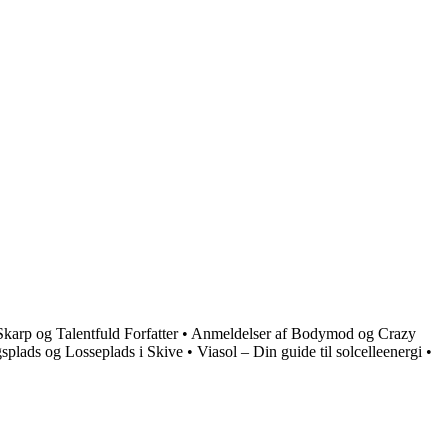
arp og Talentfuld Forfatter
•
Anmeldelser af Bodymod og Crazy
splads og Losseplads i Skive
•
Viasol – Din guide til solcelleenergi
•