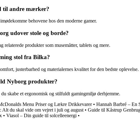
 til andre mærker?
 at imødekomme behovene hos den moderne gamer.
org udover stole og borde?
 relaterede produkter som musemåtter, tablets og mere.
ng stol fra Bilka?
mfort, justerbarhed og materialernes kvalitet for den bedste oplevelse.
ld Nyborg produkter?
an du skabe et ergonomisk og stilfuldt gamingmiljø derhjemme.
cDonalds Menu Priser og Lækre Drikkevarer
•
Hannah Barbré – En Sk
: Alt du skal vide om vejret i juli og august
•
Guide til Kåstrup Genbrug
x
•
Viasol – Din guide til solcelleenergi
•