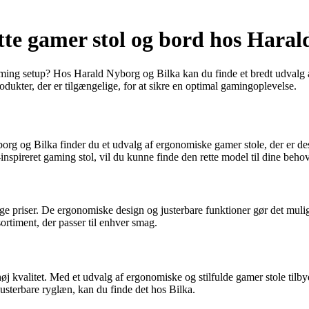
tte gamer stol og bord hos Haral
n gaming setup? Hos Harald Nyborg og Bilka kan du finde et bredt udvalg
dukter, der er tilgængelige, for at sikre en optimal gamingoplevelse.
org og Bilka finder du et udvalg af ergonomiske gamer stole, der er des
inspireret gaming stol, vil du kunne finde den rette model til dine behov
tige priser. De ergonomiske design og justerbare funktioner gør det mulig
sortiment, der passer til enhver smag.
 høj kvalitet. Med et udvalg af ergonomiske og stilfulde gamer stole tilb
usterbare ryglæn, kan du finde det hos Bilka.