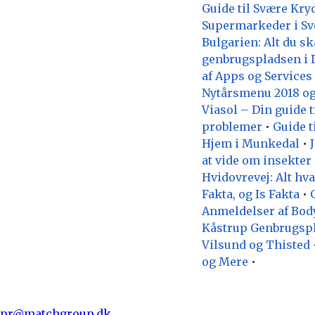
Guide til Svære Kry
Supermarkeder i S
Bulgarien: Alt du sk
genbrugspladsen i 
af Apps og Services
Nytårsmenu 2018 og
Viasol – Din guide t
problemer
•
Guide t
Hjem i Munkedal
•
at vide om insekter
Hvidovrevej: Alt hva
Fakta, og Is Fakta
•
Anmeldelser af Bodym
Kåstrup Genbrugspl
Vilsund og Thisted
og Mere
•
pr@matchgroup.dk