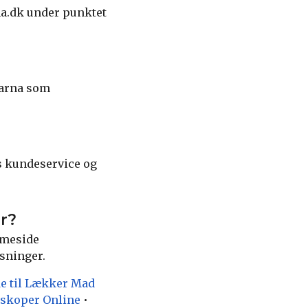
a.dk under punktet
larna som
es kundeservice og
r?
mmeside
sninger.
e til Lækker Mad
oskoper Online
•