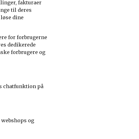
linger, fakturaer
nge til deres
 løse dine
ere for forbrugerne
res dedikerede
nske forbrugere og
es chatfunktion på
 i webshops og