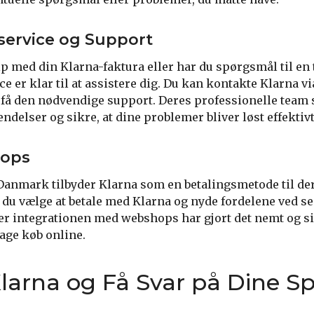
service og Support
lp med din Klarna-faktura eller har du spørgsmål til en
 er klar til at assistere dig. Du kan kontakte Klarna vi
at få den nødvendige support. Deres professionelle team st
delser og sikre, at dine problemer bliver løst effektivt
hops
anmark tilbyder Klarna som en betalingsmetode til der
 du vælge at betale med Klarna og nyde fordelene ved se
 er integrationen med webshops har gjort det nemt og si
tage køb online.
larna og Få Svar på Dine S