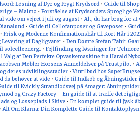
dsord: Løsning af Dyr og Frygt Krydsord
•
Guide til Shop
verige – Malmø
•
Forståelse af Krydsordets Sproglige V
al vide om vejret i juli og august
•
Alt, du har brug for at
Dianalund
•
Guide til Cellofanposer og Gaveposer
•
Guid
•
Frisk og Moderne Konfirmationshår til Kort Hår i 202
 Levering af Dagligvarer
•
Den Dømte Stefan Tahir Gaa
il solcelleenergi
•
Fejlfinding og løsninger for Telmor
il Valg af Den Perfekte Opvaskemaskine fra Harald Nyb
Jacobsen Møbler Horsens Anmeldelser på Trustpilot
•
A
 og deres udviklingsstadier
•
Vintilbud hos SuperBrugs
d du behøver at vide
•
Guide til Indkøb og Åbningstider 
Guide til Kvickly Strandlodsvej på Amager: Åbningstide
od og Crazy Factory – En guide til at træffe det rigtig
ads og Losseplads i Skive
•
En komplet guide til Jysk å
•
Alt Om Klarna: Din Komplette Guide til Kontaktoplysn