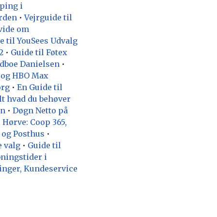
ping i
erden
•
Vejrguide til
 vide om
e til YouSees Udvalg
2
•
Guide til Føtex
rdboe Danielsen
•
e og HBO Max
org
•
En Guide til
lt hvad du behøver
en
•
Døgn Netto på
i Hørve: Coop 365,
r og Posthus
•
e valg
•
Guide til
bningstider i
inger, Kundeservice