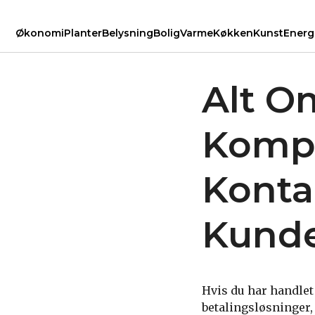
Økonomi
Planter
Belysning
Bolig
Varme
Køkken
Kunst
Energ
Alt O
Kompl
Konta
Kunde
Hvis du har handlet
betalingsløsninger,