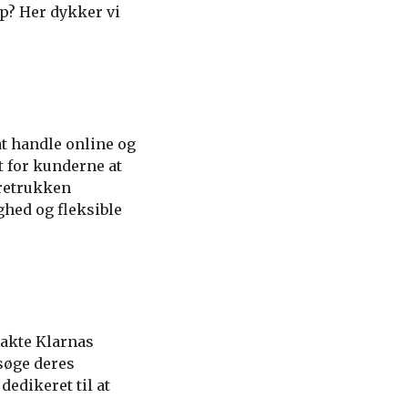
p? Her dykker vi
at handle online og
t for kunderne at
oretrukken
hed og fleksible
takte Klarnas
søge deres
edikeret til at