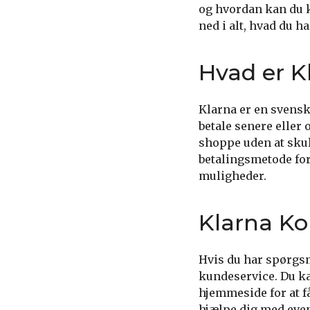
og hvordan kan du k
ned i alt, hvad du h
Hvad er K
Klarna er en svensk
betale senere eller 
shoppe uden at skul
betalingsmetode fo
muligheder.
Klarna K
Hvis du har spørgsm
kundeservice. Du ka
hjemmeside for at f
hjælpe dig med even