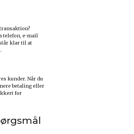
 transaktion?
a telefon, e-mail
år klar til at
.
es kunder. Når du
nere betaling eller
kkert for
pørgsmål