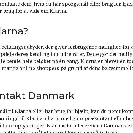
ontakte dem, hvis du har spørgsmål eller brug for hjæl
ar brug for at vide om Klarna.
larna?
 betalingsudbyder, der giver forbrugerne mulighed for 
opdele deres betaling i mindre rater. Dette gør det mulig
le betale hele beløbet på én gang. Klarna er blevet en f
r mange online shoppers på grund af dens bekvemmelig
ontakt Danmark
ål til Klarna eller har brug for hjælp, kan du nemt kon
n ringe til Klarna, chatte med en repræsentant eller be
å flere oplysninger. Klarnas kundeservice i Danmark er d
tuelle spørgsmål eller problemer, du måtte have.