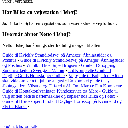
varer i varehuset.
Har Bilka en vejrstation i Ishøj?
Ja, Bilka Ishøj har en vejrstation, som viser aktuelle vejrforhold.
Hvornår åbner Netto i Ishøj?
Netto i Ishøj har åbningstider fra tidlig morgen til aften.
Guide til Kvickly Strandlodsvej på Amager: Åbningstider og
Posthus
•
Guide til Kvickly Strandlodsvej på Amager: Åbningstider
og Posthus
•
Vintilbud hos SuperBrugsen
•
Guide til Shopping i
Supermarkeder i Sverige – Malmø
•
Dit Komplette Guide til
Daglige Gratis Horoskoper Online
•
Vejrguide til Bulgarien: Alt du
skal vide om vejret i juli og august
•
En komplet guide til Jysk
åbningstider i Vilsund og Thisted
•
Alt Om Klarna: Din Komplette
Guide til Kontaktoplysninger, Kundeservice og Mere
•
Guide til
valg af den bedste kaffemaskine og kapsler hos Bilka og Føtex
•
Guide til Horoskoper: Find dit Daglige Horoskop på Kvindetid og
Ekstra Bladet
•
pr@matchgroup.dk